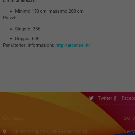
Limiti di altezza:
Minimo 150 cm, massimo 200 cm.
Prezzi:
Singolo: 35€
Doppio: 60€
Per ulteriori informazioni:
http://arcansel.it/
Twitter
Faceb
Contatti
Serv
Serv
Via Ranzoni, 24 - 13836 Cossato BI