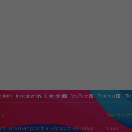
ook
Instagram
Linkedin
YouTube
Pinterest
Flic
izi
Settori In
izi Internet point e Hotspot Wireless
Lavoro