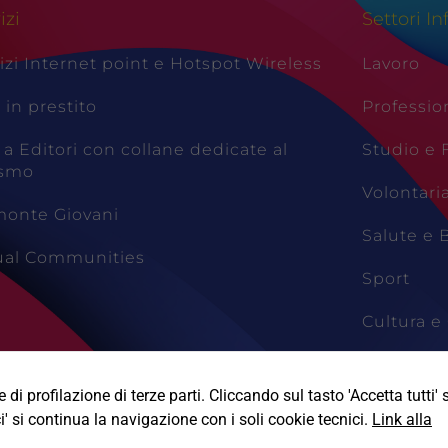
izi
Settori In
izi Internet point e Hotspot Wireless
Lavoro
i in prestito
Professio
 a Editori con collane dedicate al
Studio e
ismo
Volontari
monte Giovani
Salute e 
tual Communities
Sport
Cultura e 
Viaggi e 
di profilazione di terze parti. Cliccando sul tasto 'Accetta tutti' s
i' si continua la navigazione con i soli cookie tecnici.
Link alla
Informativa Privacy