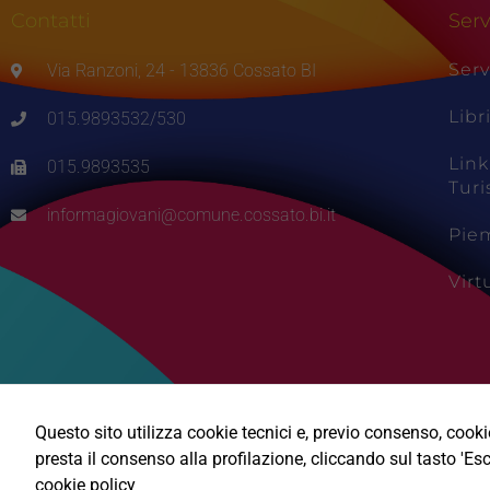
Contatti
Serv
Serv
Via Ranzoni, 24 - 13836 Cossato BI
Libr
015.9893532/530
Link
015.9893535
Tur
informagiovani@comune.cossato.bi.it
Pie
Vir
Questo sito utilizza cookie tecnici e, previo consenso, cookie 
presta il consenso alla profilazione, cliccando sul tasto 'Esc
cookie policy
Ⓒ2026, Technical Design s.r.l.