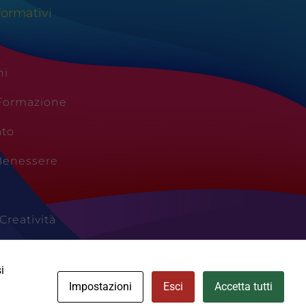
formativi
ni
 Formazione
ato
Benessere
Creatività
Vacanze
i
Impostazioni
Esci
Accetta tutti
Cookie Policy
Area Privata