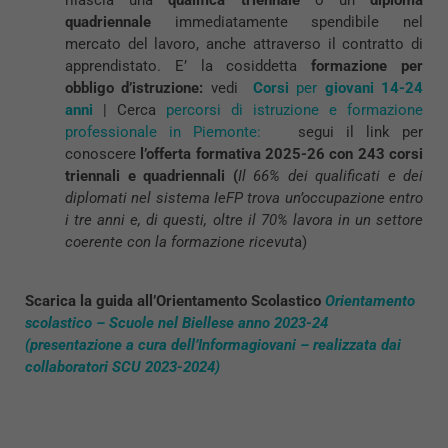
rilascia una
qualifica triennale
o un
diploma
quadriennale
immediatamente spendibile nel
mercato del lavoro, anche attraverso il contratto di
apprendistato. E’ la cosiddetta
formazione per
obbligo d’istruzione:
vedi
Corsi
per
giovani 14-24
anni
| Cerca
percorsi di istruzione e formazione
professionale in Piemonte:
segui il link per
conoscere
l’offerta formativa 2025-26 con 243 corsi
triennali e quadriennali (
Il 66% dei qualificati e dei
diplomati nel sistema IeFP trova un’occupazione entro
i tre anni e, di questi, oltre il 70% lavora in un settore
coerente con la formazione ricevut
a)
Scarica la guida all’Orientamento Scolastico
Orientamento
scolastico – Scuole nel Biellese anno 2023-24
(presentazione a cura dell’Informagiovani – realizzata dai
collaboratori SCU 2023-2024)