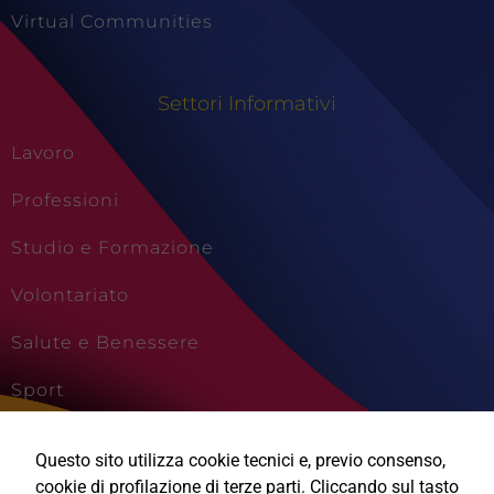
Virtual Communities
Settori Informativi
Lavoro
Professioni
Studio e Formazione
Volontariato
Salute e Benessere
Sport
Tecnici
Cultura e Creatività
Questi cookie
Questo sito utilizza cookie tecnici e, previo consenso,
sono necessari
Viaggi e Vacanze
cookie di profilazione di terze parti. Cliccando sul tasto
per il