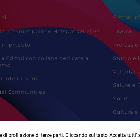
izi
Settori In
izi Internet point e Hotspot Wireless
Lavoro
i in prestito
Professio
 a Editori con collane dedicate al
Studio e
ismo
Volontari
monte Giovani
Salute e 
tual Communities
Sport
Cultura e 
Viaggi e 
di profilazione di terze parti. Cliccando sul tasto 'Accetta tutti' s