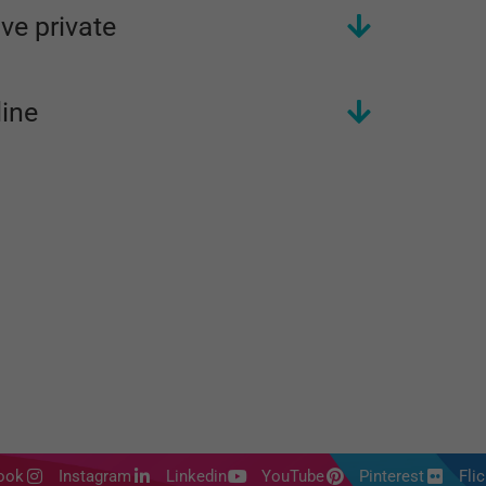
ve private
line
ook
Instagram
Linkedin
YouTube
Pinterest
Flic