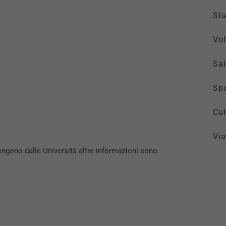
St
Vol
Sal
Spo
Cul
Via
engono dalle Università altre informazioni sono