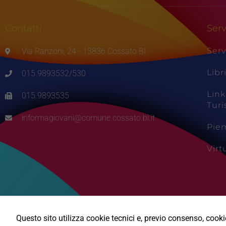
Contatti
Serv
Serv
Via Ranzoni, 24 - 13836 Cossato BI
Libr
015.9893532/530
Link
015.9893535
Tur
informagiovani@comune.cossato.bi.it
Pie
Vir
Questo sito utilizza cookie tecnici e, previo consenso, cookie 