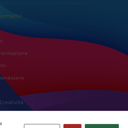
formativi
ni
 Formazione
ato
Benessere
Creatività
Vacanze
i