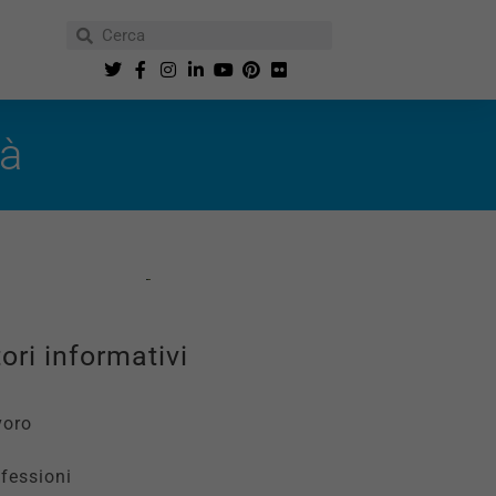
tà
ori informativi
voro
fessioni