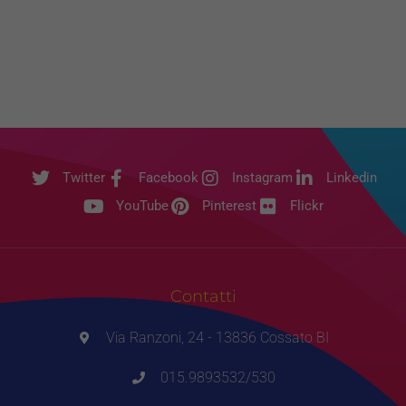
Twitter
Facebook
Instagram
Linkedin
YouTube
Pinterest
Flickr
Contatti
Via Ranzoni, 24 - 13836 Cossato BI
015.9893532/530