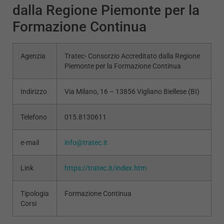
dalla Regione Piemonte per la
Formazione Continua
Tecnici
Agenzia
Tratec- Consorzio Accreditato dalla Regione
Questi cookie
Piemonte per la Formazione Continua
sono necessari
per il
Indirizzo
Via Milano, 16 – 13856 Vigliano Biellese (BI)
funzionamento
del sito e non
possono
Telefono
015.8130611
essere
disabilitati.
Questi cookie
e-mail
info@tratec.it
non
raccolgono
Link
https://tratec.it/index.htm
informazioni
personali.
Tipologia
Formazione Continua
Corsi