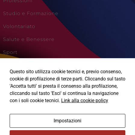
Professioni
Studio e Formazione
Volontariato
Salute e Benessere
Sport
Cultura e Creatività
Questo sito utilizza cookie tecnici e, previo consenso,
Viaggi e Vacanze
cookie di profilazione di terze parti. Cliccando sul tasto
'Accetta tutti' si presta il consenso alla profilazione,
cliccando sul tasto 'Esci' si continua la navigazione
con i soli cookie tecnici.
Link alla cookie policy
Ⓒ2026, Technical Design s.r.l.
Impostazioni
Informativa Privacy