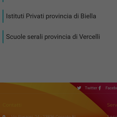
Istituti Privati provincia di Biella
Scuole serali provincia di Vercelli
Twitter
Faceb
Contatti
Serv
Serv
Via Ranzoni, 24 - 13836 Cossato BI