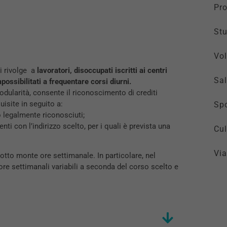
Pro
St
Vol
si rivolge a
lavoratori, disoccupati iscritti ai centri
Sal
ossibilitati a frequentare corsi diurni.
 modularità, consente il riconoscimento di crediti
isite in seguito a:
Spo
i o legalmente riconosciuti;
ti con l’indirizzo scelto, per i quali è prevista una
Cul
Via
idotto monte ore settimanale. In particolare, nel
ore settimanali variabili a seconda del corso scelto e