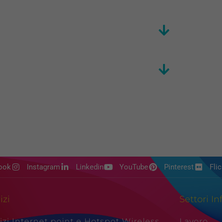
ook
Instagram
Linkedin
YouTube
Pinterest
Flic
izi
Settori In
izi Internet point e Hotspot Wireless
Lavoro