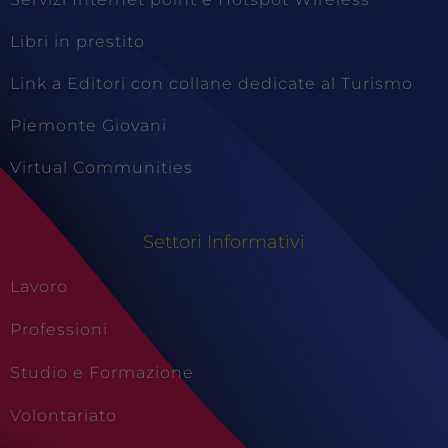
Libri in prestito
Link a Editori con collane dedicate al Turismo
Piemonte Giovani
Virtual Communities
Tecnici
Settori Informativi
Questi cookie
sono necessari
Lavoro
per il
funzionamento
Professioni
del sito e non
possono
essere
Studio e Formazione
disabilitati.
Questi cookie
Volontariato
non
raccolgono