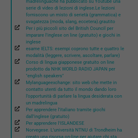
madrelinguache ha pubblicato su Youtube una
serie di video di lezioni di inglese.Le lezioni
forniscono un misto di serietà (grammatica) e
svagatezza (moda, slang, eccetera).grautito
Per i più piccoli sito del British Council per
imparare l'inglese on line (gratuito) e giochi in
inglese
esame IELTS: esempi coprono tutte e quattro le
modalità (leggere, scrivere, ascoltare, parlare)
Corso di lingua giapponese gratuito on line
prodotto da NHK WORLD RADIO JAPAN per
"english speakers"
Mylanguageexchange: sito web che mette in
contatto utenti da tutto il mondo dando loro
l’opportunità di parlare la lingua desiderata con
un madrelingua
Per apprendere l’italiano tramite giochi
dall’inglese (gratuito)
Per apprendere l'ISLANDESE
Norvegese. L’università NTNU di Trondheim ha
creato una risorsa on-line per aiutare chi sta