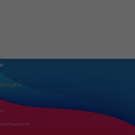
kr
formativi
ni
 Formazione