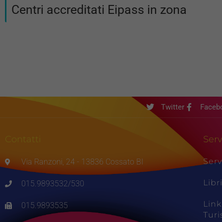
Centri accreditati Eipass in zona
Twitter
Faceb
Contatti
Serv
Serv
Via Ranzoni, 24 - 13836 Cossato BI
Libr
015.9893532/530
Link
015.9893535
Tur