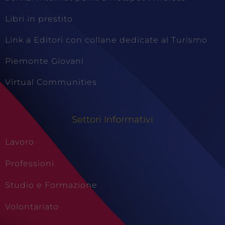
Tecnici
Questi cookie
Libri in prestito
sono necessari
per il
Link a Editori con collane dedicate al Turismo
funzionamento
del sito e non
Piemonte Giovani
possono
essere
Virtual Communities
disabilitati.
Questi cookie
non
raccolgono
Settori Informativi
informazioni
personali.
Lavoro
Professioni
Studio e Formazione
Volontariato