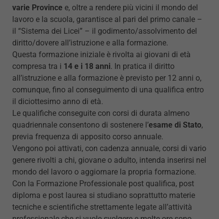
varie Province
e, oltre a rendere più vicini il mondo del
lavoro e la scuola, garantisce al pari del primo canale –
il “Sistema dei Licei” – il godimento/assolvimento del
diritto/dovere all’istruzione e alla formazione.
Questa formazione iniziale è rivolta ai giovani di età
compresa tra i
14 e i 18 anni
. In pratica il diritto
all’istruzione e alla formazione è previsto per 12 anni o,
comunque, fino al conseguimento di una qualifica entro
il diciottesimo anno di età.
Le qualifiche conseguite con corsi di durata almeno
quadriennale consentono di sostenere l’
esame di Stato
,
previa frequenza di apposito corso annuale.
Vengono poi attivati, con cadenza annuale, corsi di vario
genere rivolti a chi, giovane o adulto, intenda inserirsi nel
mondo del lavoro o aggiornare la propria formazione.
Con la Formazione Professionale post qualifica, post
diploma e post laurea si studiano soprattutto materie
tecniche e scientifiche strettamente legate all’attività
professionale che si vuole svolgere e molte ore sono