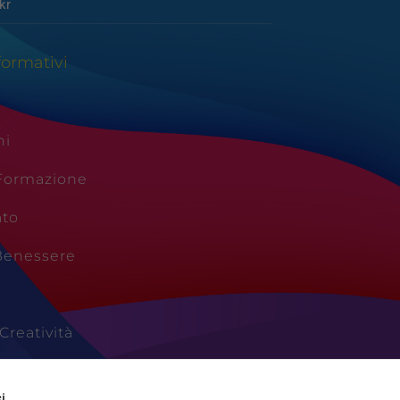
kr
formativi
ni
 Formazione
ato
Benessere
Creatività
Vacanze
i