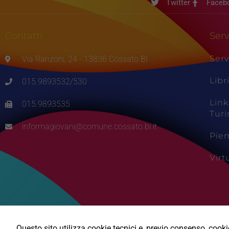
Twitter
Faceb
Contatti
Serv
Serv
Via Ranzoni, 24 - 13836 Cossato BI
Libr
015.9893532/530
Link
015.9893535
Tur
informagiovani@comune.cossato.bi.it
Pie
Vir
Questo sito utilizza cookie tecnici e, previo consenso, cookie 