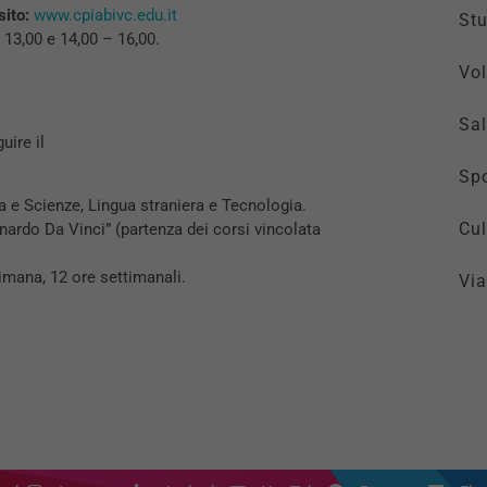
ito:
www.cpiabivc.edu.it
St
 13,00 e 14,00 – 16,00.
Vol
Sal
uire il
Spo
ca e Scienze, Lingua straniera e Tecnologia.
Cul
nardo Da Vinci” (partenza dei corsi vincolata
imana, 12 ore settimanali.
Via