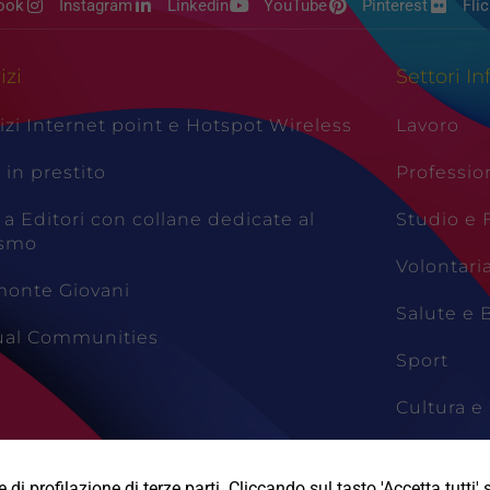
ook
Instagram
Linkedin
YouTube
Pinterest
Flic
izi
Settori In
izi Internet point e Hotspot Wireless
Lavoro
i in prestito
Professio
 a Editori con collane dedicate al
Studio e
ismo
Volontari
monte Giovani
Salute e 
tual Communities
Sport
Cultura e 
Viaggi e 
di profilazione di terze parti. Cliccando sul tasto 'Accetta tutti' s