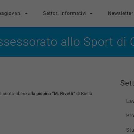
magiovani
Settori Informativi
Newsletter
’Assessorato allo Sport di
Sett
il nuoto libero
alla piscina “M. Rivetti”
di Biella
La
Pro
St