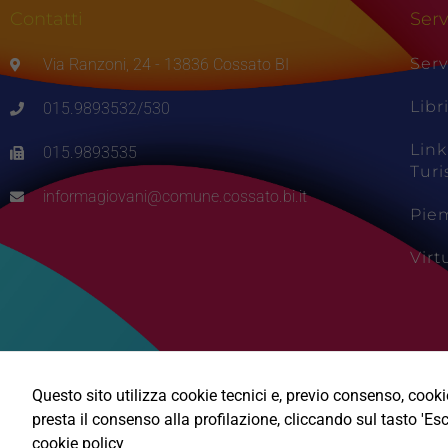
Contatti
Serv
Serv
Via Ranzoni, 24 - 13836 Cossato BI
Libr
015.9893532/530
Link
015.9893535
Tur
informagiovani@comune.cossato.bi.it
Pie
Vir
Questo sito utilizza cookie tecnici e, previo consenso, cookie 
presta il consenso alla profilazione, cliccando sul tasto 'Esc
cookie policy
Ⓒ2026, Technical Design s.r.l.