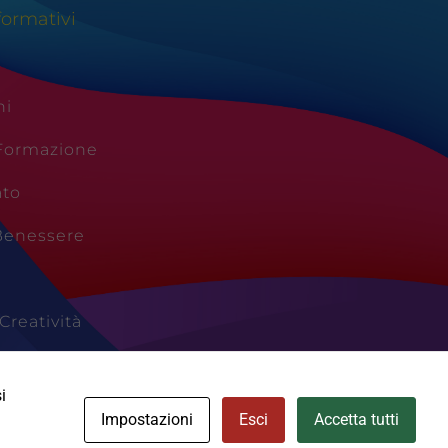
formativi
ni
 Formazione
ato
Benessere
Creatività
Vacanze
i
Impostazioni
Esci
Accetta tutti
Cookie Policy
Area Privata