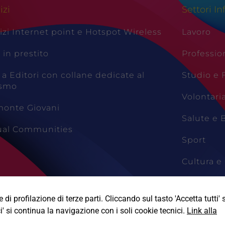
izi
Settori In
izi Internet point e Hotspot Wireless
Lavoro
i in prestito
Professio
 a Editori con collane dedicate al
Studio e
ismo
Volontari
monte Giovani
Salute e 
tual Communities
Sport
Cultura e 
Viaggi e 
di profilazione di terze parti. Cliccando sul tasto 'Accetta tutti' s
i' si continua la navigazione con i soli cookie tecnici.
Link alla
Informativa Privacy