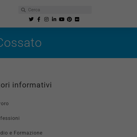
 Cossato
ori informativi
voro
fessioni
udio e Formazione