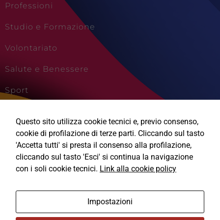
Professioni
Studio e Formazione
Volontariato
Salute e Benessere
Sport
Cultura e Creatività
Questo sito utilizza cookie tecnici e, previo consenso,
Viaggi e Vacanze
cookie di profilazione di terze parti. Cliccando sul tasto
'Accetta tutti' si presta il consenso alla profilazione,
Tecnici
cliccando sul tasto 'Esci' si continua la navigazione
Questi cookie
sono necessari
con i soli cookie tecnici.
Link alla cookie policy
per il
funzionamento
Ⓒ2026, Technical Design s.r.l.
del sito e non
Impostazioni
possono
essere
Informativa Privacy