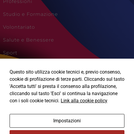
Professioni
Studio e Formazione
Volontariato
Salute e Benessere
Sport
Cultura e Creatività
Questo sito utilizza cookie tecnici e, previo consenso,
Viaggi e Vacanze
cookie di profilazione di terze parti. Cliccando sul tasto
'Accetta tutti' si presta il consenso alla profilazione,
cliccando sul tasto 'Esci' si continua la navigazione
con i soli cookie tecnici.
Link alla cookie policy
Ⓒ2026, Technical Design s.r.l.
Impostazioni
Informativa Privacy