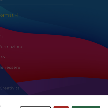
formativi
ni
 Formazione
ato
Benessere
Creatività
Vacanze
i