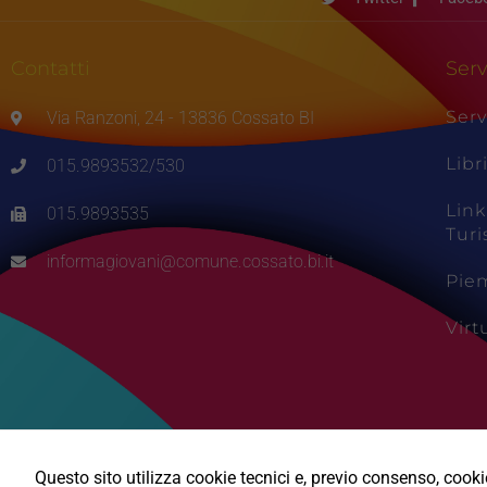
Contatti
Serv
Serv
Via Ranzoni, 24 - 13836 Cossato BI
Libr
015.9893532/530
Link
015.9893535
Tur
informagiovani@comune.cossato.bi.it
Pie
Vir
Questo sito utilizza cookie tecnici e, previo consenso, cookie 