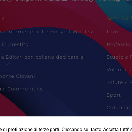
izi
Settori In
izi Internet point e Hotspot Wireless
Lavoro
i in prestito
Professio
 a Editori con collane dedicate al
Studio e
ismo
Volontari
monte Giovani
Salute e 
tual Communities
Sport
Cultura e 
Viaggi e 
di profilazione di terze parti. Cliccando sul tasto 'Accetta tutti' s