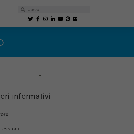
o
ori informativi
voro
fessioni