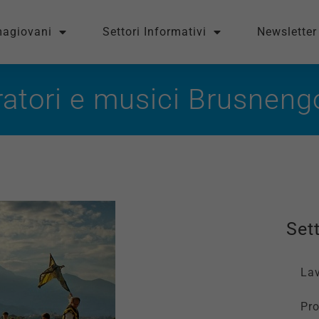
magiovani
Settori Informativi
Newsletter
atori e musici Brusneng
Sett
La
Pro