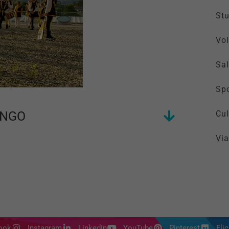
St
Vol
Sal
Spo
ENGO
Cul
Via
ook
Instagram
Linkedin
YouTube
Pinterest
Flic