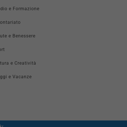
udio e Formazione
ontariato
ute e Benessere
rt
tura e Creatività
ggi e Vacanze
kr