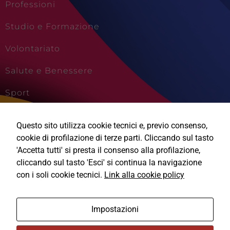
Professioni
Studio e Formazione
Volontariato
Salute e Benessere
Sport
Cultura e Creatività
Questo sito utilizza cookie tecnici e, previo consenso,
Viaggi e Vacanze
cookie di profilazione di terze parti. Cliccando sul tasto
'Accetta tutti' si presta il consenso alla profilazione,
cliccando sul tasto 'Esci' si continua la navigazione
con i soli cookie tecnici.
Link alla cookie policy
Ⓒ2026, Technical Design s.r.l.
Impostazioni
Informativa Privacy