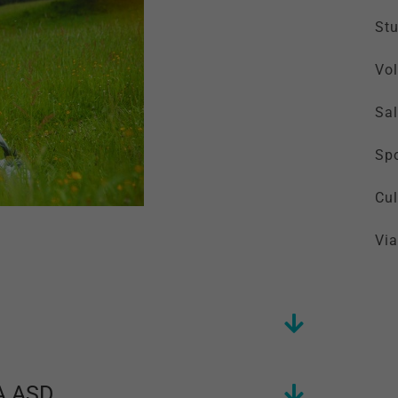
St
Vol
Sal
Spo
Cul
Via
A ASD