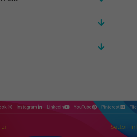
ook
Instagram
Linkedin
YouTube
Pinterest
Flic
izi
Settori In