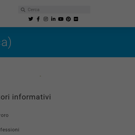
ca)
ori informativi
voro
fessioni