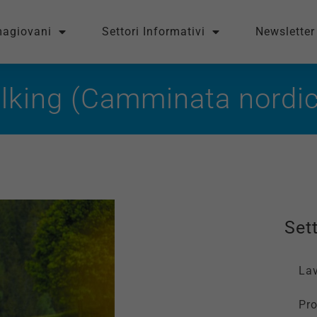
magiovani
Settori Informativi
Newsletter
lking (Camminata nordi
Sett
La
Pro