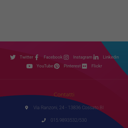
Twitter
Facebook
Instagram
Linkedin
YouTube
Pinterest
Flickr
Contatti
Via Ranzoni, 24 - 13836 Cossato BI
015.9893532/530