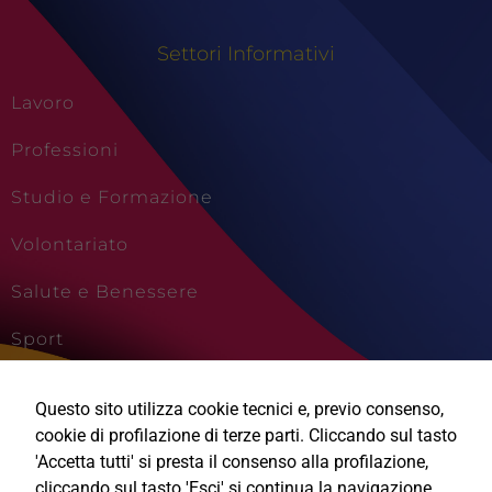
Settori Informativi
Lavoro
Professioni
Studio e Formazione
Volontariato
Salute e Benessere
Sport
Cultura e Creatività
Tecnici
Questo sito utilizza cookie tecnici e, previo consenso,
Questi cookie
Viaggi e Vacanze
cookie di profilazione di terze parti. Cliccando sul tasto
sono necessari
'Accetta tutti' si presta il consenso alla profilazione,
per il
funzionamento
cliccando sul tasto 'Esci' si continua la navigazione