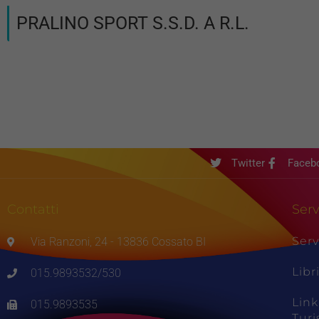
PRALINO SPORT S.S.D. A R.L.
Twitter
Faceb
Contatti
Serv
Serv
Via Ranzoni, 24 - 13836 Cossato BI
Libr
015.9893532/530
Link
015.9893535
Tur