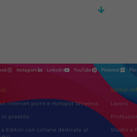
ook
Instagram
Linkedin
YouTube
Pinterest
Flic
izi
Settori In
izi Internet point e Hotspot Wireless
Lavoro
i in prestito
Professio
 a Editori con collane dedicate al
Studio e
ismo