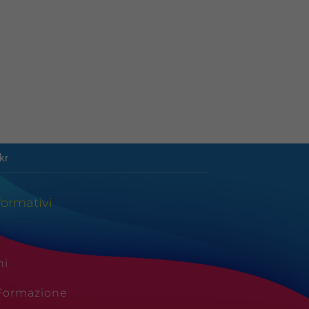
kr
formativi
ni
 Formazione