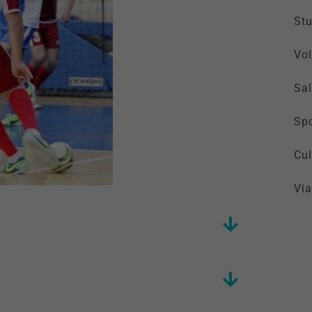
St
Vol
Sal
Spo
Cul
Via