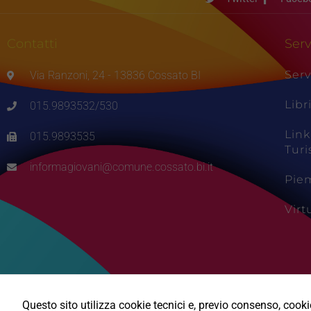
Contatti
Serv
Serv
Via Ranzoni, 24 - 13836 Cossato BI
Libr
015.9893532/530
Link
015.9893535
Tur
informagiovani@comune.cossato.bi.it
Pie
Vir
Questo sito utilizza cookie tecnici e, previo consenso, cookie 