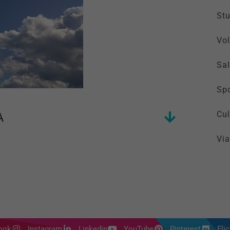
St
Vol
Sal
Spo
Cul
A
Via
ook
Instagram
Linkedin
YouTube
Pinterest
Flic