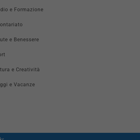
udio e Formazione
ontariato
ute e Benessere
rt
tura e Creatività
ggi e Vacanze
kr