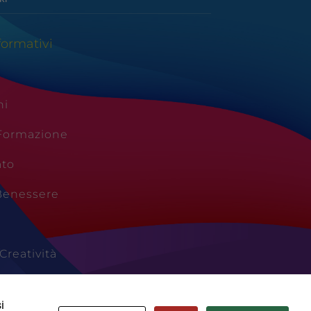
formativi
ni
 Formazione
ato
Benessere
Creatività
Vacanze
i