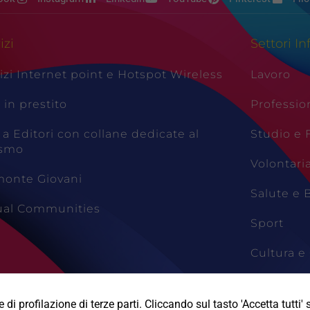
izi
Settori In
izi Internet point e Hotspot Wireless
Lavoro
i in prestito
Professio
 a Editori con collane dedicate al
Studio e
ismo
Volontari
monte Giovani
Salute e 
tual Communities
Sport
Cultura e 
Viaggi e 
di profilazione di terze parti. Cliccando sul tasto 'Accetta tutti' s