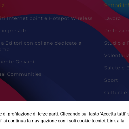
izi
Settori In
izi Internet point e Hotspot Wireless
Lavoro
i in prestito
Professio
 a Editori con collane dedicate al
Studio e
ismo
Volontari
monte Giovani
Salute e 
tual Communities
Sport
Cultura e 
Viaggi e 
di profilazione di terze parti. Cliccando sul tasto 'Accetta tutti' s
i' si continua la navigazione con i soli cookie tecnici.
Link alla
Informativa Privacy