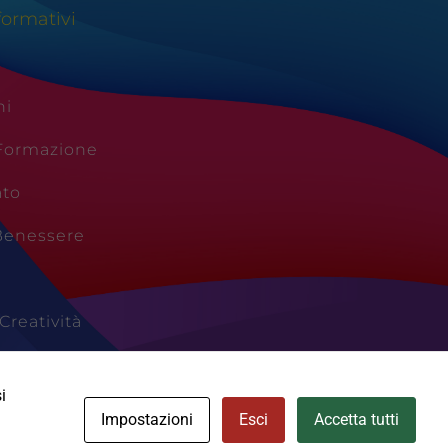
formativi
ni
 Formazione
ato
Benessere
Creatività
Vacanze
i
Impostazioni
Esci
Accetta tutti
Cookie Policy
Area Privata