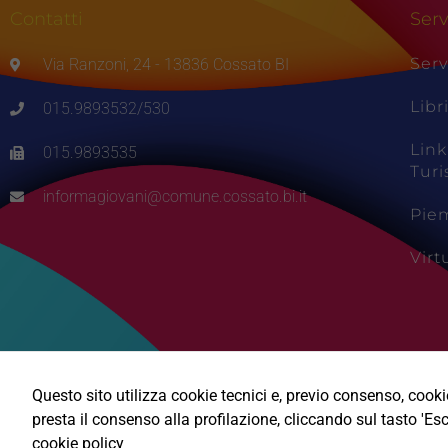
Contatti
Serv
Serv
Via Ranzoni, 24 - 13836 Cossato BI
Libr
015.9893532/530
Link
015.9893535
Tur
informagiovani@comune.cossato.bi.it
Pie
Vir
Questo sito utilizza cookie tecnici e, previo consenso, cookie 
presta il consenso alla profilazione, cliccando sul tasto 'Esc
cookie policy
Ⓒ2026, Technical Design s.r.l.