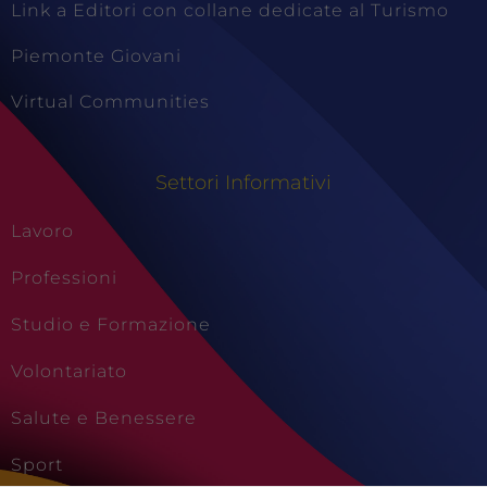
Link a Editori con collane dedicate al Turismo
Piemonte Giovani
Virtual Communities
Settori Informativi
Lavoro
Professioni
Studio e Formazione
Volontariato
Salute e Benessere
Sport