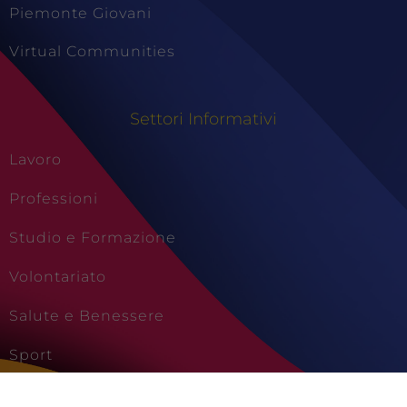
Piemonte Giovani
Virtual Communities
Settori Informativi
Lavoro
Professioni
Studio e Formazione
Volontariato
Salute e Benessere
Sport
Cultura e Creatività