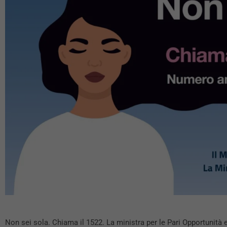
Non sei sola. Chiama il 1522. La ministra per le Pari Opportunità 