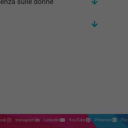
olenza sulle donne
ook
Instagram
Linkedin
YouTube
Pinterest
Flic