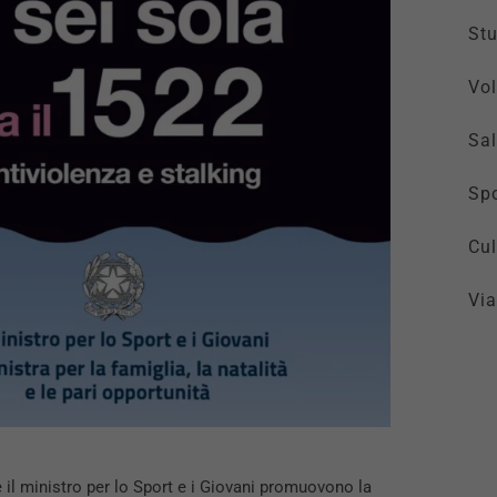
St
Vol
Sal
Spo
Cul
Via
e il ministro per lo Sport e i Giovani promuovono la