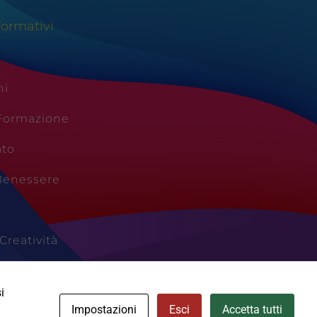
formativi
ni
 Formazione
ato
Benessere
Creatività
Vacanze
i
Impostazioni
Esci
Accetta tutti