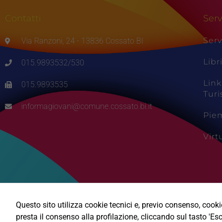
Contatti
Serv
Serv
Via Ranzoni, 24 - 13836 Cossato BI
Libr
015.9893532/530
Link
015.9893535
Tur
informagiovani@comune.cossato.bi.it
Pie
Vir
Questo sito utilizza cookie tecnici e, previo consenso, cookie 
presta il consenso alla profilazione, cliccando sul tasto 'Esc