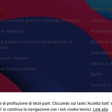
izi
Settori In
izi Internet point e Hotspot Wireless
Lavoro
i in prestito
Professio
 a Editori con collane dedicate al
Studio e
ismo
Volontari
monte Giovani
Salute e 
tual Communities
Sport
Cultura e 
Viaggi e 
di profilazione di terze parti. Cliccando sul tasto 'Accetta tutti' s
i' si continua la navigazione con i soli cookie tecnici.
Link alla