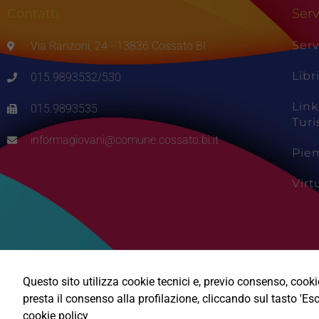
Contatti
Serv
Serv
Via Ranzoni, 24 - 13836 Cossato BI
Libr
015.9893532/530
Link
015.9893535
Tur
informagiovani@comune.cossato.bi.it
Pie
Vir
Questo sito utilizza cookie tecnici e, previo consenso, cookie 
presta il consenso alla profilazione, cliccando sul tasto 'Esc
cookie policy
Ⓒ2026, Technical Design s.r.l.