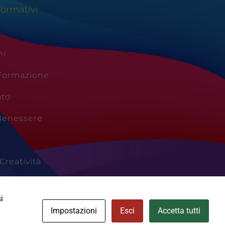
formativi
ni
 Formazione
ato
Benessere
Creatività
Vacanze
i
Impostazioni
Esci
Accetta tutti
Cookie Policy
Area Privata