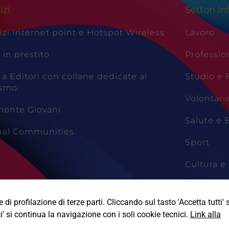
izi
Settori In
izi Internet point e Hotspot Wireless
Lavoro
i in prestito
Professio
 a Editori con collane dedicate al
Studio e
ismo
Volontari
monte Giovani
Salute e 
tual Communities
Sport
Cultura e 
Viaggi e 
di profilazione di terze parti. Cliccando sul tasto 'Accetta tutti' s
i' si continua la navigazione con i soli cookie tecnici.
Link alla
Informativa Privacy