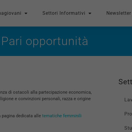
magiovani
Settori Informativi
Newsletter
Pari opportunità
Sett
enza di ostacoli alla partecipazione economica,
eligione e convinzioni personali, razza e origine
La
Pro
a pagina dedicata alle
tematiche femminili
St