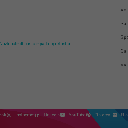
Vol
Sal
Spo
Nazionale di parità e pari opportunità
Cul
Via
ook
Instagram
Linkedin
YouTube
Pinterest
Flic