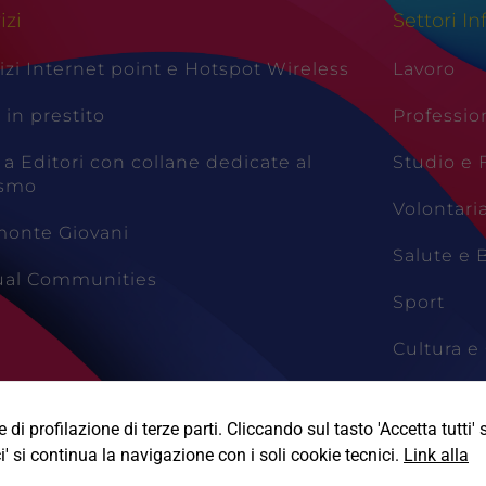
izi
Settori In
izi Internet point e Hotspot Wireless
Lavoro
i in prestito
Professio
 a Editori con collane dedicate al
Studio e
ismo
Volontari
monte Giovani
Salute e 
tual Communities
Sport
Cultura e 
Viaggi e 
di profilazione di terze parti. Cliccando sul tasto 'Accetta tutti' s
i' si continua la navigazione con i soli cookie tecnici.
Link alla
Informativa Privacy