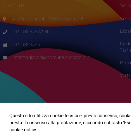
Contatti
Serv
Serv
Via Ranzoni, 24 - 13836 Cossato BI
Libr
015.9893532/530
Link
015.9893535
Tur
informagiovani@comune.cossato.bi.it
Pie
Vir
Questo sito utilizza cookie tecnici e, previo consenso, cookie 
presta il consenso alla profilazione, cliccando sul tasto 'Esc
cookie policy
Ⓒ2026, Technical Design s.r.l.