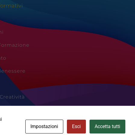
formativi
ni
 Formazione
ato
Benessere
Creatività
Vacanze
i
Impostazioni
Esci
Accetta tutti
Cookie Policy
Area Privata