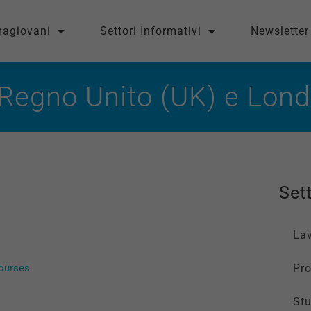
magiovani
Settori Informativi
Newsletter
 Regno Unito (UK) e Lond
Sett
La
courses
Pro
St