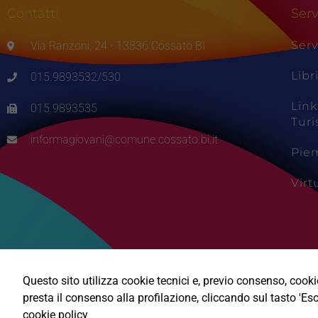
Contatti
Serv
Serv
Via Ranzoni, 24 - 13836 Cossato BI
Libr
015.9893532/530
Link
015.9893535
Tur
informagiovani@comune.cossato.bi.it
Pie
Vir
Questo sito utilizza cookie tecnici e, previo consenso, cookie 
presta il consenso alla profilazione, cliccando sul tasto 'Esc
cookie policy
Ⓒ2026, Technical Design s.r.l.