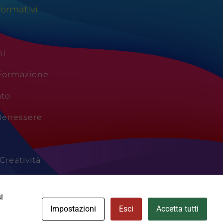
formativi
ni
 Formazione
ato
Benessere
Creatività
Vacanze
i
Impostazioni
Esci
Accetta tutti
Cookie Policy
Area Privata