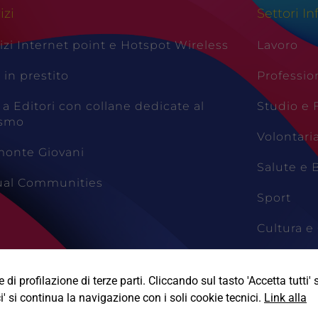
izi
Settori In
izi Internet point e Hotspot Wireless
Lavoro
i in prestito
Professio
 a Editori con collane dedicate al
Studio e
ismo
Volontari
monte Giovani
Salute e 
tual Communities
Sport
Cultura e 
Viaggi e 
di profilazione di terze parti. Cliccando sul tasto 'Accetta tutti' s
i' si continua la navigazione con i soli cookie tecnici.
Link alla
Informativa Privacy