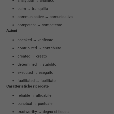
analytical → analitico
calm → tranquillo
communicative → comunicativo
competent → competente
Azioni
checked → verificato
contributed → contribuito
created → creato
determined → stabilito
executed → eseguito
facilitated → facilitato
Caratteristiche ricercate
reliable → affidabile
punctual → puntuale
trustworthy → degno di fiducia