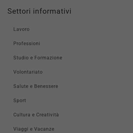
Settori informativi
Lavoro
Professioni
Studio e Formazione
Volontariato
Salute e Benessere
Tecnici
Sport
Questi cookie
sono necessari
Cultura e Creatività
per il
funzionamento
del sito e non
Viaggi e Vacanze