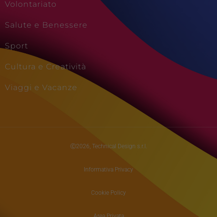
Volontariato
Salute e Benessere
Sport
Cultura e Creatività
Viaggi e Vacanze
Ⓒ2026, Technical Design s.r.l.
Informativa Privacy
Cookie Policy
Area Privata