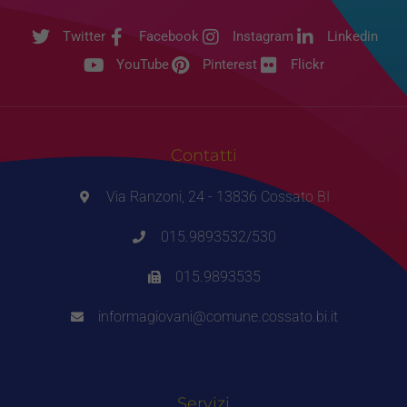
Twitter
Facebook
Instagram
Linkedin
YouTube
Pinterest
Flickr
Tecnici
Questi cookie
Contatti
sono necessari
per il
Via Ranzoni, 24 - 13836 Cossato BI
funzionamento
del sito e non
possono
015.9893532/530
essere
disabilitati.
015.9893535
Questi cookie
non
informagiovani@comune.cossato.bi.it
raccolgono
informazioni
personali.
Servizi