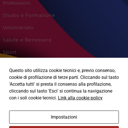
Professioni
Studio e Formazione
Volontariato
Salute e Benessere
Sport
Cultura e Creatività
Questo sito utilizza cookie tecnici e, previo consenso,
Viaggi e Vacanze
cookie di profilazione di terze parti. Cliccando sul tasto
'Accetta tutti' si presta il consenso alla profilazione,
cliccando sul tasto 'Esci' si continua la navigazione
con i soli cookie tecnici.
Link alla cookie policy
Ⓒ2026, Technical Design s.r.l.
Impostazioni
Informativa Privacy