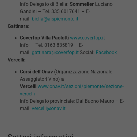
Info Delegato di Biella:
Sommelier
Luciano
Gandini – Tel. 335 6017641 – E-
mail:
biella@aispiemonte.it
Gattinara:
Coverfop Villa Paolotti
www.coverfop.it
Info: – Tel. 0163 835819 – E-
mail:
gattinara@coverfop.it
Social:
Facebook
Vercelli:
Corsi dell’Onav
(Organizzazione Nazionale
Assaggiatori Vino)
a
Vercelli
www.onav.it/sezioni/piemonte/sezione-
vercelli
Info Delegato provinciale: Dal Buono Mauro – E-
mail:
vercelli@onav.it