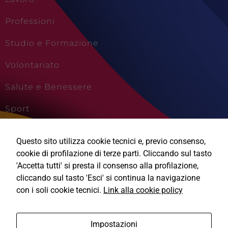
Professioni
Studio e Formazione
Tecnici
Questi cookie
Volontariato
sono necessari
per il
Salute e Benessere
funzionamento
del sito e non
possono
Sport
essere
disabilitati.
Cultura e Creatività
Questi cookie
Questo sito utilizza cookie tecnici e, previo consenso,
non
Viaggi e Vacanze
cookie di profilazione di terze parti. Cliccando sul tasto
raccolgono
informazioni
'Accetta tutti' si presta il consenso alla profilazione,
personali.
cliccando sul tasto 'Esci' si continua la navigazione
con i soli cookie tecnici.
Link alla cookie policy
Ⓒ2026, Technical Design s.r.l.
Impostazioni