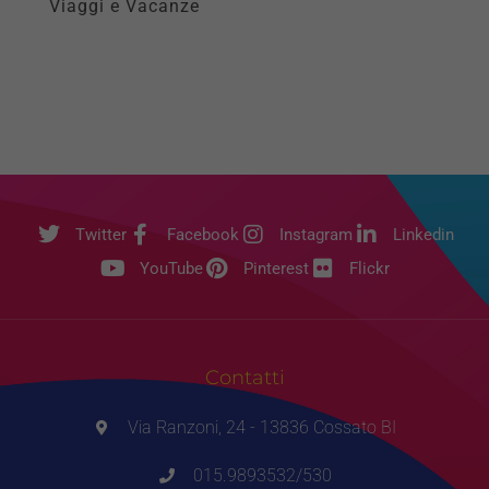
Viaggi e Vacanze
Twitter
Facebook
Instagram
Linkedin
YouTube
Pinterest
Flickr
Contatti
Via Ranzoni, 24 - 13836 Cossato BI
015.9893532/530