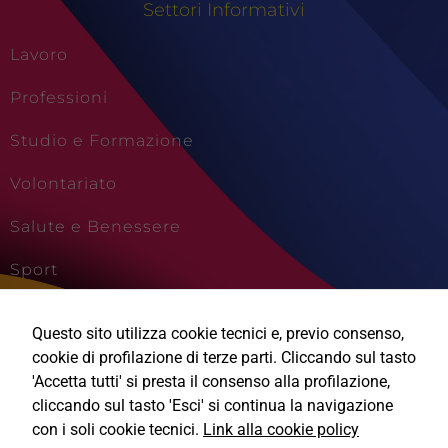
Settori Informativi
Lavoro
Professioni
Tecnici
Studio e Formazione
Questi cookie
sono necessari
per il
Volontariato
funzionamento
del sito e non
Salute e Benessere
possono
essere
Sport
disabilitati.
Questi cookie
Cultura e Creatività
non
raccolgono
Questo sito utilizza cookie tecnici e, previo consenso,
informazioni
Viaggi e Vacanze
cookie di profilazione di terze parti. Cliccando sul tasto
personali.
'Accetta tutti' si presta il consenso alla profilazione,
cliccando sul tasto 'Esci' si continua la navigazione
con i soli cookie tecnici.
Link alla cookie policy