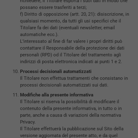
richiedere, Il Titolare esporta i suoi dati in modo che
possano essere trasferiti a terzi;
f) Diritto di opposizione (artt. 20, 21): disiscrizione, in
qualsiasi momento, da tutti gli usi specifici che il
Titolare fa dei dati (eventuali newsletter, email
automatiche ecc.).
Tecnici
L’interessato al fine di far valere i propri diritti può
Questi cookie
contattare il Responsabile della protezione dei dati
sono necessari
personali (RPD) od il Titolare del trattamento agli
per il
indirizzi di posta elettronica indicati ai punti 1 e 2.
funzionamento
del sito e non
Processi decisionali automatizzati
possono
Il Titolare non effettua trattamenti che consistano in
essere
processi decisionali automatizzati sui dati.
disabilitati.
Questi cookie
Modifiche alla presente informativa
non
Il Titolare si riserva la possibilità di modificare il
raccolgono
contenuto della presente informativa, in tutto o in
informazioni
parte, anche a causa di variazioni della normativa
personali.
Privacy.
Il Titolare effettuerà la pubblicazione sul Sito della
versione aggiornata del presente atto, e da quel