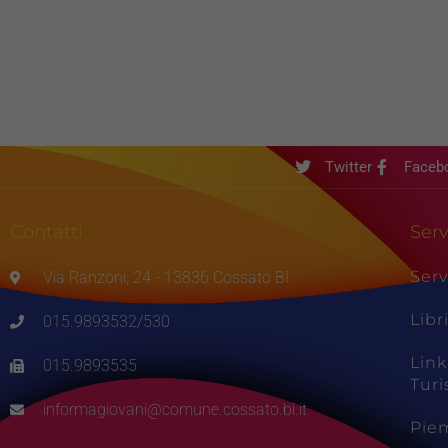
Twitter
Faceb
Contatti
Serv
Serv
Via Ranzoni, 24 - 13836 Cossato BI
Libr
015.9893532/530
Link
015.9893535
Tur
informagiovani@comune.cossato.bi.it
Pie