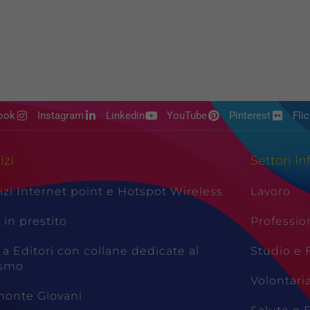
ook
Instagram
Linkedin
YouTube
Pinterest
Flic
izi
Settori In
izi Internet point e Hotspot Wireless
Lavoro
i in prestito
Professio
 a Editori con collane dedicate al
Studio e
ismo
Volontari
monte Giovani