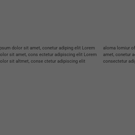
psum dolor sit amet, conetur adiping elit Lorem
omiur off silder tolos. Lorem ipsum dolor sitlor
olor sit amet, cons ectetur adipiscing elit Lorem
onetur adiping elit Lorem ipsum dolor sit amet,
lor sit altmet, conse ctetur adipiscing elit
consectetur adip