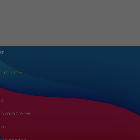
kr
formativi
ni
 Formazione
ato